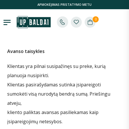
APMOKĖJIMAS PRISTATYMO METU
0
Avanso taisykles
Klientas yra pilnai susipažinęs su preke, kurią
planuoja nusipirkti.
Klientas pasirašydamas sutinka įsipareigoti
sumokėti visą nurodytą bendrą sumą. Priešingu
atveju,
kliento paliktas avansas pasiliekamas kaip
įsipareigojimų netesybos.