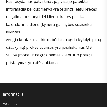
Pasirašydamas patvirtina , jog visa jo pateikta
informacija bei duomenys yra teisingi. Jeigu prekės
negalima pristatyti dėl kliento kaltės per 14
kalendorinių dienų (t.y.nėra galimybės susisiekti,
klientas
vengia kontakto ar kitais būdais trugdo įvykdyti pilną
užsakymą) prekės avansas yra pasiliekamas MB
SILISA įmonei ir negrąžinamas klientui, o prekės
pristatymas yra atšsaukiamas.
Informacija
Apie mus