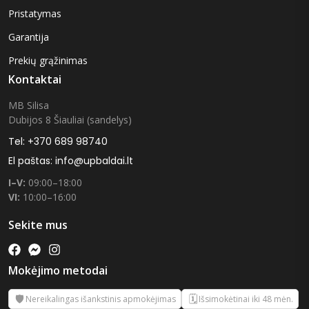
Pristatymas
Garantija
Prekių grąžinimas
Kontaktai
MB Silisa
Dubijos 8 Šiauliai (sandelys)
Tel: +370 689 98740
El paštas: info@upbaldai.lt
I–V:
09:00–18:00
VI:
10:00–16:00
Sekite mus
Mokėjimo metodai
🛡️
🗓️
Nereikalingas išankstinis apmokėjimas
Išsimokėtinai iki 48 mėn.