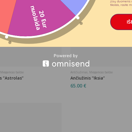
jūsų duomenis 
tikslais, rasite
n
a
2
0
E
u
r
u
o
l
a
i
d
IŠ
,
Miegamojo baldai
Antčiužiniai
,
Miegamojo baldai
s ”Astrolas”
Ančiužinis ”Iksia”
65.00
€