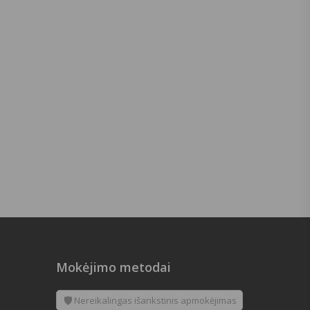
Mokėjimo metodai
🛡️
Nereikalingas išankstinis apmokėjimas