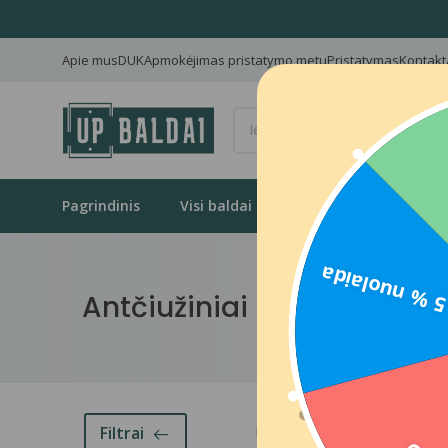
Apie mus
DUK
Apmokėjimas pristatymo metu
Pristatymas
Kontakt
Pagrindinis
Visi baldai
Svetainė
Mieg
5 % nuolaid
Antčiužiniai
Pašalinti filtrus
Eiliškumas
Filtrai