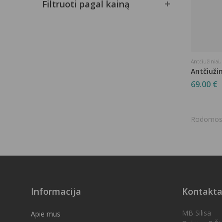
Filtruoti pagal kainą
Antčiužiniai
Antčiužin
69.00
€
Rodomo
Informacija
Kontakta
MB Silisa
Apie mus