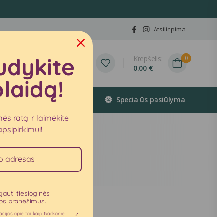
Atsiliepimai
isiekite
udykite
Krepšelis:
0
70 689 98740
0.00
€
laidą!
Specialūs pasiūlymai
mės ratą ir laimėkite
psipirkimui!
gauti tiesioginės
os pranešimus.
cijos apie tai, kaip tvarkome