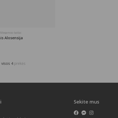
,
Miegamojo baldai
is Alosensija
s
visos 4
prekės
i
Sekite mus