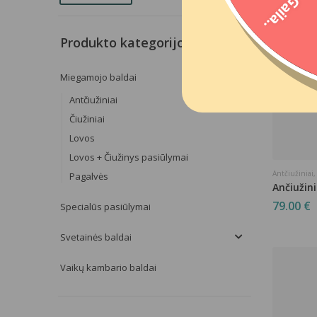
Gaila..
Produkto kategorijos
Miegamojo baldai
Antčiužiniai
Čiužiniai
Lovos
Lovos + Čiužinys pasiūlymai
Antčiužiniai
Pagalvės
Ančiužini
79.00
€
Specialūs pasiūlymai
Svetainės baldai
Vaikų kambario baldai