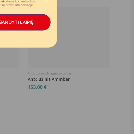
rinkodaros komunikacijos
 mūsų privatumo politikoje.
BANDYTI LAIMĘ
Antčiužiniai
,
Miegamojo baldai
Antčiužinis Ammber
153.00
€