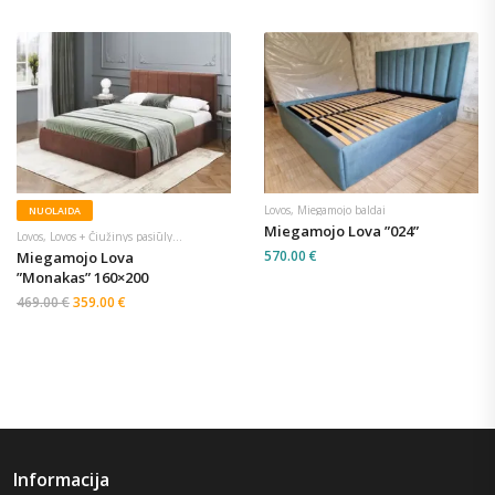
Lovos
,
Miegamojo baldai
NUOLAIDA
Miegamojo Lova ”024”
Lovos
,
Lovos + Čiužinys pasiūlymai
,
Miegamojo baldai
,
Specialūs pasiūlymai
570.00
€
Miegamojo Lova
”Monakas” 160×200
469.00
€
359.00
€
Informacija