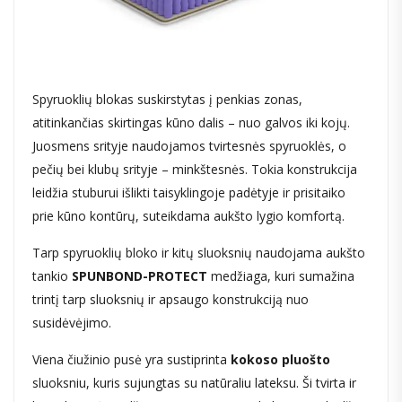
Spyruoklių blokas suskirstytas į penkias zonas,
atitinkančias skirtingas kūno dalis – nuo galvos iki kojų.
Juosmens srityje naudojamos tvirtesnės spyruoklės, o
pečių bei klubų srityje – minkštesnės. Tokia konstrukcija
leidžia stuburui išlikti taisyklingoje padėtyje ir prisitaiko
prie kūno kontūrų, suteikdama aukšto lygio komfortą.
Tarp spyruoklių bloko ir kitų sluoksnių naudojama aukšto
tankio
SPUNBOND-PROTECT
medžiaga, kuri sumažina
trintį tarp sluoksnių ir apsaugo konstrukciją nuo
susidėvėjimo.
Viena čiužinio pusė yra sustiprinta
kokoso pluošto
sluoksniu, kuris sujungtas su natūraliu lateksu. Ši tvirta ir