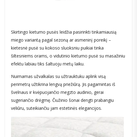
Skirtingo kietumo pusės leidžia pasirinkti tinkamiausią
miego variantą pagal sezoną ar asmeninį poreikį –
kietesnė pusė su kokoso sluoksniu puikiai tinka
šiltesniems orams, o vidutinio kietumo pusė su masažiniu
efektu labiau tiks šaltuoju metų laiku.
Nuimamas užvalkalas su užtrauktuku aplink visą
perimetrą užtikrina lengvą priežiūrą. Jis pagamintas iš
švelnaus ir kvėpuojančio megzto audinio, gerai
sugeriančio drėgmę. Čiužinio šonai dengti prabangiu
veliūru, suteikiančiu jam estetinės elegancijos.