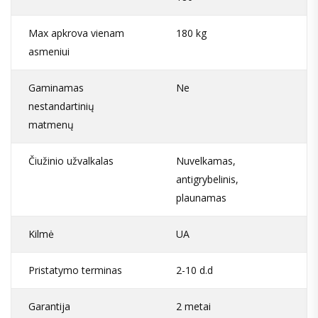
Max apkrova vienam
180 kg
asmeniui
Gaminamas
Ne
nestandartinių
matmenų
Čiužinio užvalkalas
Nuvelkamas,
antigrybelinis,
plaunamas
Kilmė
UA
Pristatymo terminas
2-10 d.d
Garantija
2 metai