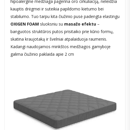
hipoalerginė medžiaga pagerina oro cirkuliaciją, neleidžia
kauptis drėgmei ir suteikia papildomo kietumo bei
stabilumo. Tuo tarpu kita čiužinio pusė padengta elastingu
OXIGEN FOAM
sluoksniu su
masažo efektu
–
banguotos struktūros putos prisitaiko prie kūno formų,
skatina kraujotaką ir švelniai atpalaiduoja raumenis.
Kadangi naudojamos minkštos medžiagos gamyboje
galima čiužinio paklaida apie 2 cm