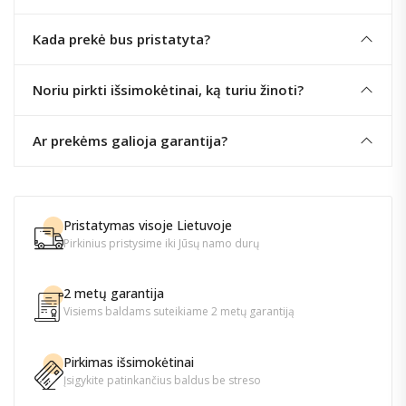
Kada prekė bus pristatyta?
Noriu pirkti išsimokėtinai, ką turiu žinoti?
Ar prekėms galioja garantija?
Pristatymas visoje Lietuvoje
Pirkinius pristysime iki Jūsų namo durų
2 metų garantija
Visiems baldams suteikiame 2 metų garantiją
Pirkimas išsimokėtinai
Įsigykite patinkančius baldus be streso