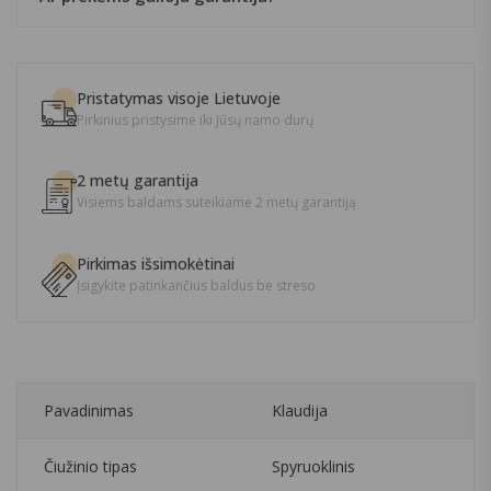
Pristatymas visoje Lietuvoje
Pirkinius pristysime iki Jūsų namo durų
2 metų garantija
Visiems baldams suteikiame 2 metų garantiją
Pirkimas išsimokėtinai
Įsigykite patinkančius baldus be streso
Pavadinimas
Klaudija
Čiužinio tipas
Spyruoklinis