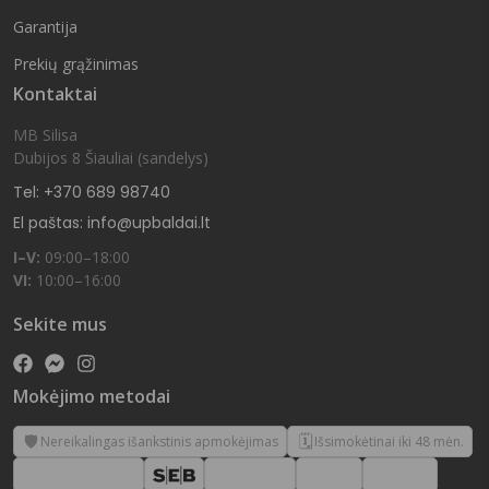
Garantija
Prekių grąžinimas
Kontaktai
MB Silisa
Dubijos 8 Šiauliai (sandelys)
Tel: +370 689 98740
El paštas: info@upbaldai.lt
I–V:
09:00–18:00
VI:
10:00–16:00
Sekite mus
Mokėjimo metodai
🛡️
🗓️
Nereikalingas išankstinis apmokėjimas
Išsimokėtinai iki 48 mėn.
Swedbank
SEB
Luminor
Apple Pay
Google Pay