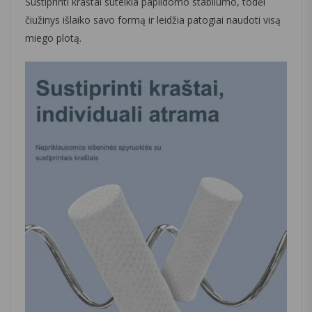
Sustiprinti kraštai suteikia papildomo stabilumo, todėl
čiužinys išlaiko savo formą ir leidžia patogiai naudoti visą
miego plotą.