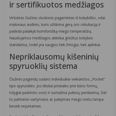
ir sertifikuotos medžiagos
Viršutinis čiužinio sluoksnis pagamintas iš kokybiško, odai
malonaus audinio, kuris užtikrina gerą oro cirkuliaciją ir
padeda palaikyti komfortišką miego temperatūrą.
Naudojamos medžiagos atitinka griežtus kokybės
standartus, todėl yra saugios tiek žmogui, tiek aplinkai.
Nepriklausomų kišeninių
spyruoklių sistema
Čiužinio pagrindą sudaro individualiai veikiančios „Pocket“
tipo spyruoklės. Jos tiksliai prisitaiko prie kūno formų,
tolygiai paskirsto svorį ir sumažina judesių perdavimą. Dėl
to partnerio vartymasis ar judėjimas miego metu tampa
beveik nejuntamas.