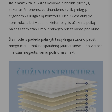
Balance“
– tai aukštos kokybės hibridinis čiužinys,
sukurtas žmonėms, vertinantiems sveiką miegą,
ergonomiką ir ilgalaikį komfortą. Net 27 cm aukščio
konstrukcija bei vidutinio kietumo lygis užtikrina puikų
balansą tarp stabilumo ir minkšto prisitaikymo prie kūno.
Šis modelis padeda palaikyti taisyklingą stuburo padėtį
miego metu, mažina spaudimą jautriausiose kūno vietose
ir leidžia mėgautis ramiu poilsiu visą naktį.