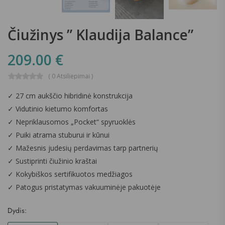
Čiužinys ” Klaudija Balance”
209.00
€
( 0 Atsiliepimai )
✓ 27 cm aukščio hibridinė konstrukcija
✓ Vidutinio kietumo komfortas
✓ Nepriklausomos „Pocket“ spyruoklės
✓ Puiki atrama stuburui ir kūnui
✓ Mažesnis judesių perdavimas tarp partnerių
✓ Sustiprinti čiužinio kraštai
✓ Kokybiškos sertifikuotos medžiagos
✓ Patogus pristatymas vakuuminėje pakuotėje
Dydis: