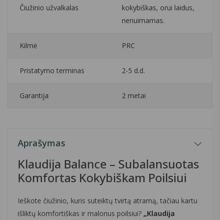
Čiužinio užvalkalas
kokybiškas, orui laidus,
nenuimamas.
Kilmė
PRC
Pristatymo terminas
2-5 d.d.
Garantija
2 metai
Aprašymas
Klaudija Balance – Subalansuotas
Komfortas Kokybiškam Poilsiui
Ieškote čiužinio, kuris suteiktų tvirtą atramą, tačiau kartu
išliktų komfortiškas ir malonus poilsiui?
„Klaudija