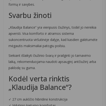
formą ir savybes.
Svarbu žinoti
„Klaudija Balance“ yra vienpusis čiužinys, todėl jo nereikia
apversti. Visa komforto ir atramos sistema
sukoncentruota viršutinėje dalyje, kad kasdien galėtumėte
mėgautis maksimaliai patogiu poilsiu.
Siekiant išlaikyti čiužinio švarą ir prailginti jo tarnavimo
laiką, rekomenduojama naudoti apsauginį antčiužinį arba
paklodę su guma.
Kodėl verta rinktis
„Klaudija Balance“?
✓ 27 cm aukščio hibridinė konstrukcija
✓ Vidutinio kietumo komfortas