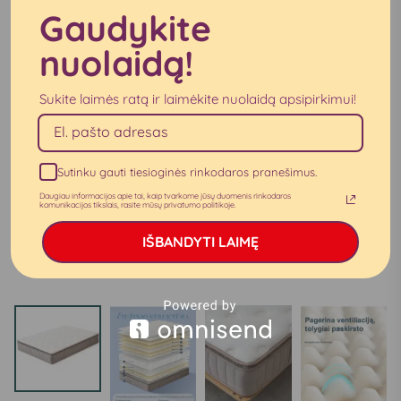
Gaudykite
nuolaidą!
Sukite laimės ratą ir laimėkite nuolaidą apsipirkimui!
Sutinku gauti tiesioginės rinkodaros pranešimus.
Daugiau informacijos apie tai, kaip tvarkome jūsų duomenis rinkodaros
komunikacijos tikslais, rasite mūsų privatumo politikoje.
IŠBANDYTI LAIMĘ