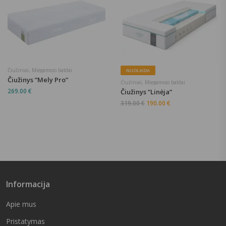
Čiužiniai
,
Miegamojo baldai
NUOLAIDA
Čiužinys ”Mely Pro”
Čiužiniai
,
Miegamojo baldai
269.00
€
Čiužinys ”Linėja”
319.00
€
190.00
€
Informacija
Apie mus
Pristatymas