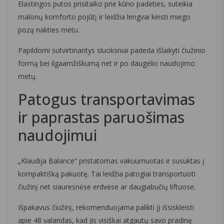
Elastingos putos prisitaiko prie kūno padėties, suteikia
malonų komforto pojūtį ir leidžia lengvai keisti miego
pozą nakties metu.
Papildomi sutvirtinantys sluoksniai padeda išlaikyti čiužinio
formą bei ilgaamžiškumą net ir po daugelio naudojimo
metų.
Patogus transportavimas
ir paprastas paruošimas
naudojimui
„Klaudija Balance“ pristatomas vakuumuotas ir susuktas į
kompaktišką pakuotę. Tai leidžia patogiai transportuoti
čiužinį net siauresnėse erdvėse ar daugiabučių liftuose.
Išpakavus čiužinį, rekomenduojama palikti jį išsiskleisti
apie 48 valandas, kad jis visiškai atgautų savo pradinę