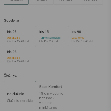
Gobelenas:
Iris 03
Iris 15
Iris 90
Užsakoma
Turime sandelyje
Užsakoma
Per 15-40 d.d.
Per 2-7 d.d.
Per 15-40 d.d.
Iris 98
Užsakoma
Per 15-40 d.d.
Čiužinys:
Base Komfort
18 cm vidutinio
Be čiužinio
kietumo /
Čiužinio nereikia
vidutinio
minkštumo