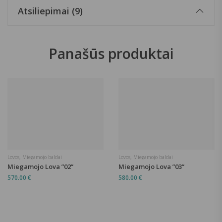
Atsiliepimai (9)
Panašūs produktai
Lovos
,
Miegamojo baldai
Lovos
,
Miegamojo baldai
Miegamojo Lova ”02”
Miegamojo Lova ”03”
570.00
€
580.00
€