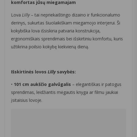
komfortas jūsų miegamajam
Lova
Lilly
– tai nepriekaištingo dizaino ir funkcionalumo
derinys, sukurtas šiuolaikiškam miegamojo interjerui. Ši
kokybiška lova išsiskiria patvaria konstrukcija,
ergonomiškais sprendimais bei išskirtiniu komfortu, kuris
užtikrina poilsio kokybę kiekvieną dieną.
Išskirtinės lovos
Lilly
savybės:
•
101 cm aukščio galvūgalis
– elegantiškas ir patogus
sprendimas, leidžiantis mėgautis knyga ar filmu jaukiai
įsitaisius lovoje.