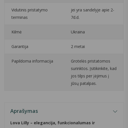
Vidutinis pristatymo
jei yra sandelyje apie 2-
terminas
7d.d.
Kilmė
Ukraina
Garantija
2 metai
Papildoma informacija
Grotelės pristatomos
surinktos. Įsitikinkite, kad
jos tilps per įėjimus į
jūsų patalpas.
Aprašymas
Lova Lilly – elegancija, funkcionalumas ir