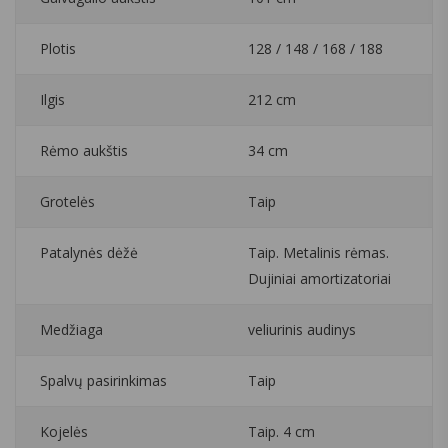
Plotis
128 / 148 / 168 / 188
Ilgis
212 cm
Rėmo aukštis
34 cm
Grotelės
Taip
Patalynės dėžė
Taip. Metalinis rėmas.
Dujiniai amortizatoriai
Medžiaga
veliurinis audinys
Spalvų pasirinkimas
Taip
Kojelės
Taip. 4 cm