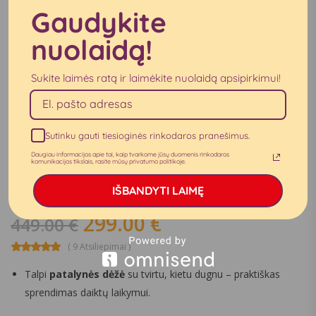
Gaudykite
nuolaidą!
Sukite laimės ratą ir laimėkite nuolaidą apsipirkimui!
Sutinku gauti tiesioginės rinkodaros pranešimus.
Daugiau informacijos apie tai, kaip tvarkome jūsų duomenis rinkodaros
komunikacijos tikslais, rasite mūsų privatumo politikoje.
Miegamojo lova ”Lilly”
IŠBANDYTI LAIMĘ
299.00
€
449.00
€
( 9 Atsiliepimai )
Talpi
patalynės dėžė
su tvirtu, kietu dugnu – praktiškas
sprendimas daiktų laikymui.