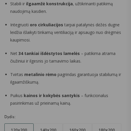
Stabili ir
ilgaamžė konstrukcija
, užtikrinanti patikimą
naudojimą kasdien.
Integruoti
oro cirkuliacijos
tarpai patalynės dėžės dugne
leidžia išlaikyti tinkamą ventiliaciją ir apsaugo nuo drėgmės
kaupimosi.
Net
34 tankiai išdėstytos lamelės
– patikima atrama
čiužiniui ir ilgesnis jo tarnavimo laikas.
Tvirtas
metalinio rėmo
pagrindas garantuoja stabilumą ir
ilgaamžiškumą.
Puikus
kainos ir kokybės santykis
– funkcionalus
pasirinkimas už prieinamą kainą.
Dydis:
120x200
140x200
160x200
180x200