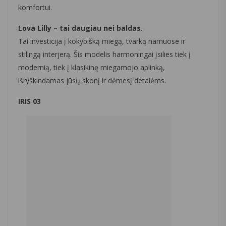
komfortui.
Lova Lilly – tai daugiau nei baldas.
Tai investicija į kokybišką miegą, tvarką namuose ir
stilingą interjerą. Šis modelis harmoningai įsilies tiek į
modernią, tiek į klasikinę miegamojo aplinką,
išryškindamas jūsų skonį ir dėmesį detalėms.
IRIS 03