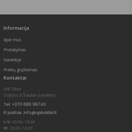
Informacija
Apie mus
Pristatymas
Garantija
Prekių grąžinimas
Kontaktai
MB Silisa
Dubijos 8 Šiauliai (sandelys)
Tel: +370 689 98740
El paštas: info@upbaldai.lt
I–V:
09:00–18:00
VI:
10:00–16:00