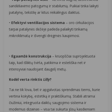
sandėliavimo patogumą ir stabilumą. Puikiai tinka laikyti
patalynę, tekstilę ar kitus reikalingus daiktus.
•
Efektyvi ventiliacijos sistema
– oro cirkuliacijos
tarpai patalynės dėžėje padeda palaikyti tinkamą
mikroklimatą ir išvengti drėgmės kaupimosi.
•
Ilgaamžė konstrukcija
– kruopščiai suprojektuota
taip, kad išliktų tvirta, patikima ir estetiška net ir
intensyviai naudojant daugelį metų.
Kodėl verta rinktis
Lilly
?
Tai ne tik lova, bet ir apgalvotas sprendimas tiems, kurie
vertina kokybę, estetiką ir praktiškumą. Stabili atrama
čiužiniui, integruota daiktų saugojimo sistema ir
modernus dizainas – visa tai sukurta jūsų kasdieniam