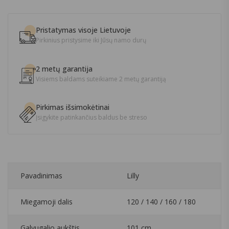
Pristatymas visoje Lietuvoje
Pirkinius pristysime iki Jūsų namo durų
2 metų garantija
Visiems baldams suteikiame 2 metų garantiją
Pirkimas išsimokėtinai
Įsigykite patinkančius baldus be streso
Pavadinimas
Lilly
Miegamoji dalis
120 / 140 / 160 / 180
Galvugalio aukštis
101 cm