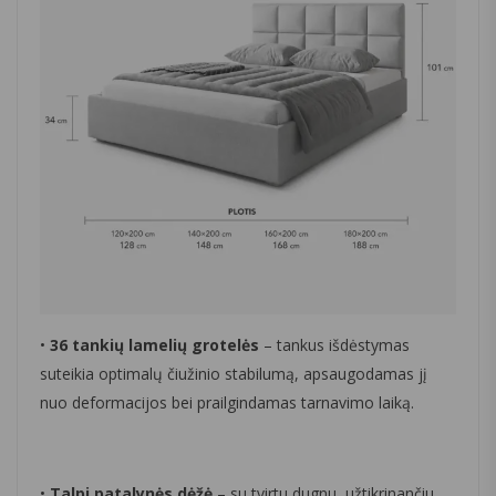
•
36 tankių lamelių grotelės
– tankus išdėstymas
suteikia optimalų čiužinio stabilumą, apsaugodamas jį
nuo deformacijos bei prailgindamas tarnavimo laiką.
•
Talpi patalynės dėžė
– su tvirtu dugnu, užtikrinančiu